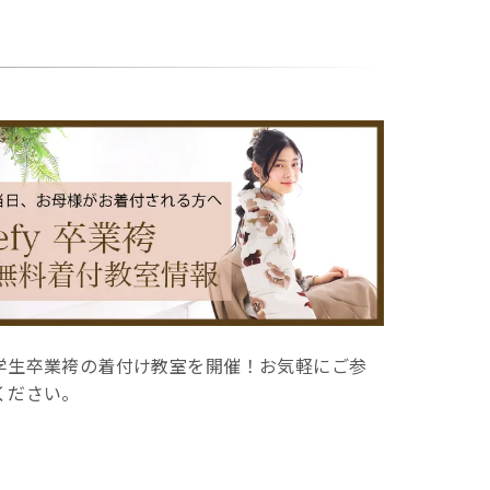
RISODE efy 袴の最新カタログはこちらから。
efyでご契
ケットをプ