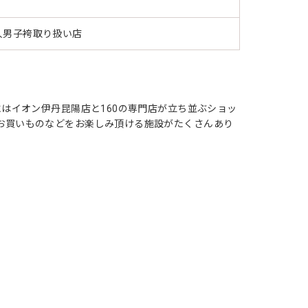
人男子袴取り扱い店
にはイオン伊丹昆陽店と160の専門店が立ち並ぶショッ
お買いものなどをお楽しみ頂ける施設がたくさんあり