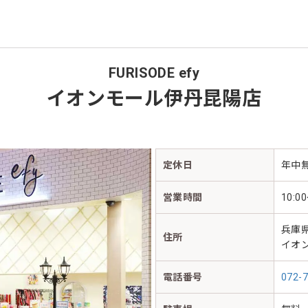
FURISODE efy
[ 
イオンモール伊丹昆陽店
定休日
年中
営業時間
10:0
兵庫県
住所
イオ
電話番号
072-