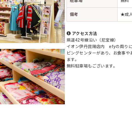
駐車場
無料
備考
★成
アクセス方法
県道42号線沿い（尼宝線）
イオン伊丹昆陽店内 efyの周り
ピングセンターがあり、お食事や
ます。
無料駐車場もございます。