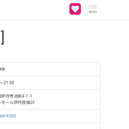
MENU
]
無休
0～21:00
伊丹市池尻4-1-1
ンモール伊丹昆陽2F
768-9280