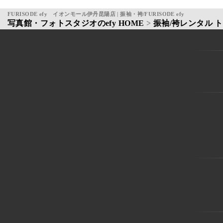
FURISODE efy イオンモール伊丹昆陽店 | 振袖・袴/FURISODE efy
写真館・フォトスタジオのefy HOME
>
振袖/袴レンタル 