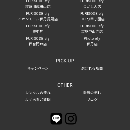
FURISODE efy
FURISODE efy
寝屋川成田山店
つかしん店
FURISODE efy
FURISODE efy
イオンモール伊丹昆陽店
コロワ甲子園店
FURISODE efy
FURISODE efy
豊中店
宝塚中山寺店
FURISODE efy
Photo efy
西宮門戸店
伊丹店
PICK UP
キャンペーン
選ばれる理由
OTHER
レンタルの流れ
撮影の流れ
よくあるご質問
ブログ