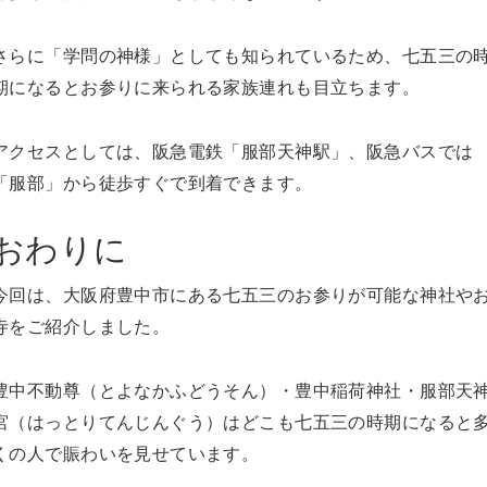
さらに「学問の神様」としても知られているため、七五三の
期になるとお参りに来られる家族連れも目立ちます。
アクセスとしては、阪急電鉄「服部天神駅」、阪急バスでは
「服部」から徒歩すぐで到着できます。
おわりに
今回は、大阪府豊中市にある七五三のお参りが可能な神社や
寺をご紹介しました。
豊中不動尊（とよなかふどうそん）・豊中稲荷神社・服部天
宮（はっとりてんじんぐう）はどこも七五三の時期になると
くの人で賑わいを見せています。