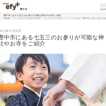
豊中店
MEN
豊中市にある七五三のお参りが可能な神社やお寺をご紹介
写真館・フォトスタジオのefy HOME
>
フォトスタジオefy+ トップ
>
Access
>
豊中市にある七五三の
2021年11月6日
豊中市にある七五三のお参りが可能な神
社やお寺をご紹介