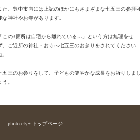
また、豊中市内には上記のほかにもさまざまな七五三の参拝
能な神社やお寺があります。
「この3箇所は自宅から離れている…」という方は無理をせ
ず、ご近所の神社・お寺へ七五三のお参りをされてください
ね。
七五三のお参りをして、子どもの健やかな成長をお祈りしま
ょう。
photo efy+ トップページ