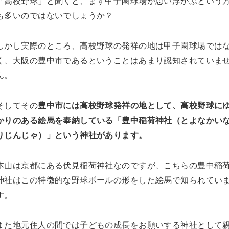
「高校野球」と聞くと、まず甲子園球場が思い浮かぶという
も多いのではないでしょうか？
しかし実際のところ、高校野球の発祥の地は甲子園球場では
く、大阪の豊中市であるということはあまり認知されていま
ん。
そしてその
豊中市には高校野球発祥の地として、高校野球に
かりのある絵馬を奉納している「豊中稲荷神社（とよなかい
りじんじゃ）」という神社があります。
本山は京都にある伏見稲荷神社なのですが、こちらの豊中稲
神社はこの特徴的な野球ボールの形をした絵馬で知られてい
す。
また地元住人の間では子どもの成長をお願いする神社として