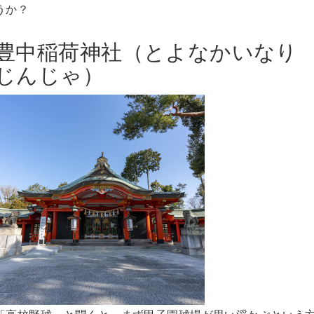
うか？
豊中稲荷神社（とよなかいなり
じんじゃ）