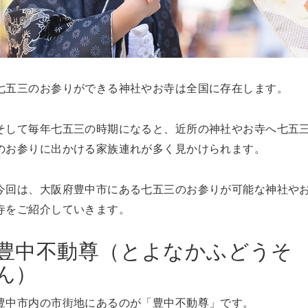
七五三のお参りができる神社やお寺は全国に存在します。
そして毎年七五三の時期になると、近所の神社やお寺へ七五
のお参りに出かける家族連れが多く見かけられます。
今回は、大阪府豊中市にある七五三のお参りが可能な神社や
寺をご紹介していきます。
豊中不動尊（とよなかふどうそ
ん）
豊中市内の市街地にあるのが「豊中不動尊」です。