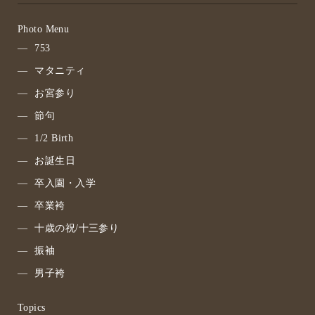
Photo Menu
753
マタニティ
お宮参り
節句
1/2 Birth
お誕生日
卒入園・入学
卒業袴
十歳の祝/十三参り
振袖
男子袴
Topics