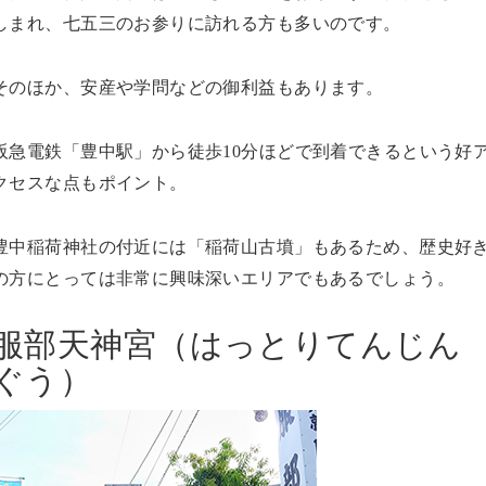
しまれ、七五三のお参りに訪れる方も多いのです。
そのほか、安産や学問などの御利益もあります。
阪急電鉄「豊中駅」から徒歩10分ほどで到着できるという好
クセスな点もポイント。
豊中稲荷神社の付近には「稲荷山古墳」もあるため、歴史好
の方にとっては非常に興味深いエリアでもあるでしょう。
服部天神宮（はっとりてんじん
ぐう）