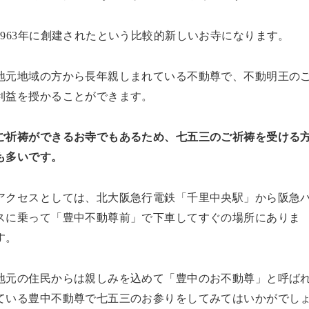
1963年に創建されたという比較的新しいお寺になります。
地元地域の方から長年親しまれている不動尊で、不動明王の
利益を授かることができます。
ご祈祷ができるお寺でもあるため、七五三のご祈祷を受ける
も多いです。
アクセスとしては、北大阪急行電鉄「千里中央駅」から阪急
スに乗って「豊中不動尊前」で下車してすぐの場所にありま
す。
地元の住民からは親しみを込めて「豊中のお不動尊」と呼ば
ている豊中不動尊で七五三のお参りをしてみてはいかがでし