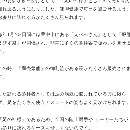
このお話がきっかけとして、「足の神様」として広くその名
知れ渡るようになりました。健脚健康で毎日を過ごせるよう
お参りに訪れる方がたくさん見られます。
毎年1月の3日間には豊中市にある「えべっさん」として「服
えびす祭」が開催され、非常に多くの参拝客で賑わいを見せ
す。
この時、「商売繁盛」の御利益がある笹がたくさん販売され
す。
また訪れる参拝者としては足の病気に悩まれている方に限ら
ず、足をたくさん使うアスリートの姿もよく見かけられます
「足の神様」であるため、全国の陸上選手やJリーガーたちが
お参りに訪れるケースも珍しくないのです。