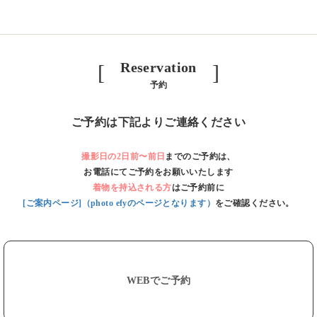
Reservation
[ ]
予約
ご予約は下記よりご連絡ください
撮影日の2日前〜前日
までのご予約は、
お電話にてご予約をお願いいたします
着物を持込される方
はご予約前に
[ご案内ページ]（photo efyのページとなります）
をご確認ください。
WEBでご予約