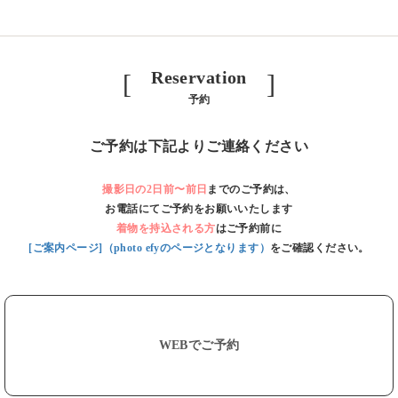
Reservation
[ ]
予約
ご予約は下記よりご連絡ください
撮影日の2日前〜前日
までのご予約は、
お電話にてご予約をお願いいたします
着物を持込される方
はご予約前に
[ご案内ページ]（photo efyのページとなります）
をご確認ください。
WEBでご予約