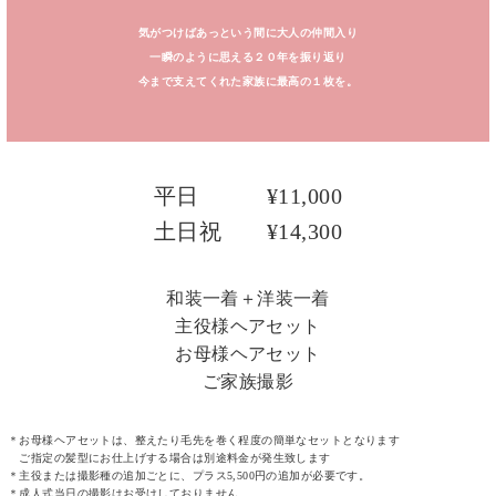
気がつけばあっという間に大人の仲間入り
一瞬のように思える２０年を振り返り
今まで支えてくれた家族に最高の１枚を。
平日 ¥11,000
土日祝 ¥14,300
和装一着＋洋装一着
主役様ヘアセット
お母様ヘアセット
ご家族撮影
＊お母様ヘアセットは、整えたり毛先を巻く程度の簡単なセットとなります
ご指定の髪型にお仕上げする場合は別途料金が発生致します
＊主役または撮影種の追加ごとに、プラス5,500円の追加が必要です。
＊成人式当日の撮影はお受けしておりません