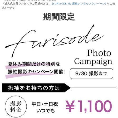
＊成人式当日レンタルをご希望の方は、
[FURISODE efy 振袖レンタルプランページ]
をご確
認ください
期間限定