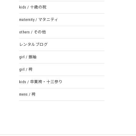
kids / 十歳の祝
maternity / マタニティ
others / その他
レンタルブログ
girl / 振袖
girl / 袴
kids / 卒業袴・十三参り
mens / 袴