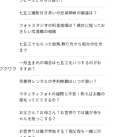
ンピースどちらが良い？
七五三撮影付き添いの兄弟姉妹の服装は？
フォトスタジオの料金相場は？絶対に知ってお
きたい写真館の相場
七五三でもらった絵馬 飾り方から処分の仕方
まで
う
一月生まれの場合は七五三をいつするのがお
ワクワク
すすめ？
卒業袴レンタルの予約時期はいつが良い？
マタニティフォトの疑問と不安！例えばお腹の
産毛ってどうするの？
お父さん？お母さん？お宮参りでは誰が赤ち
ゃんを抱っこする？
お宮参りは誰が参加する？祖父母も一緒に行