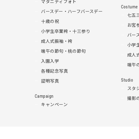
マタニティフォト
Costume
バースデー・ハーフバースデー
七五
十歳の祝
お宮
小学生卒業袴・十三参り
バー
成人式振袖・袴
小学
端午の節句・桃の節句
成人
入園入学
端午
各種記念写真
Studio
証明写真
スタ
Campaign
撮影
キャンペーン