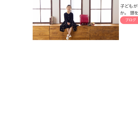
子どもが
か。 頭
ブログ