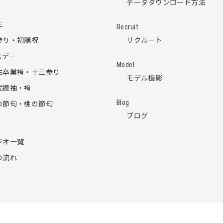
データダウンロード方法
三
Recruit
参り・初膳祝
リクルート
スデー
Model
生卒業袴・十三参り
モデル撮影
式振袖・袴
Blog
の節句・桃の節句
ブログ
ジオ一覧
の流れ