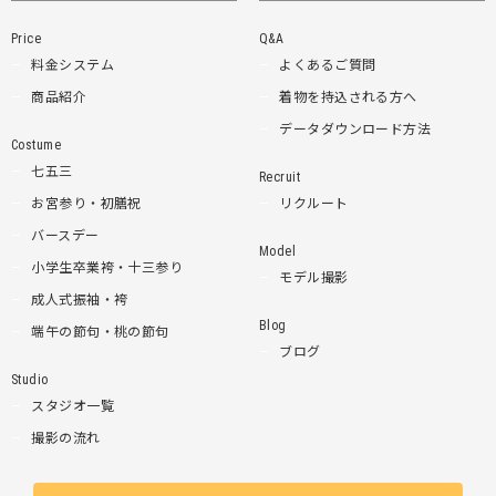
Price
Q&A
料金システム
よくあるご質問
商品紹介
着物を持込される方へ
データダウンロード方法
Costume
七五三
Recruit
お宮参り・初膳祝
リクルート
バースデー
Model
小学生卒業袴・十三参り
モデル撮影
成人式振袖・袴
Blog
端午の節句・桃の節句
ブログ
Studio
スタジオ一覧
撮影の流れ